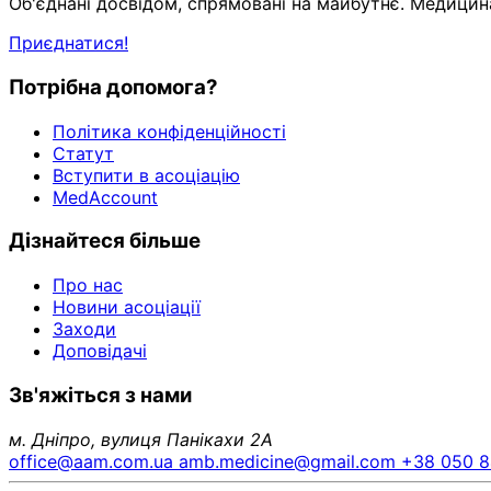
Об'єднані досвідом, спрямовані на майбутнє. Медицин
Приєднатися!
Потрібна допомога?
Політика конфіденційності
Статут
Вступити в асоціацію
MedAccount
Дізнайтеся більше
Про нас
Новини асоціації
Заходи
Доповідачі
Зв'яжіться з нами
м. Дніпро, вулиця Панікахи 2А
office@aam.com.ua
amb.medicine@gmail.com
+38 050 8